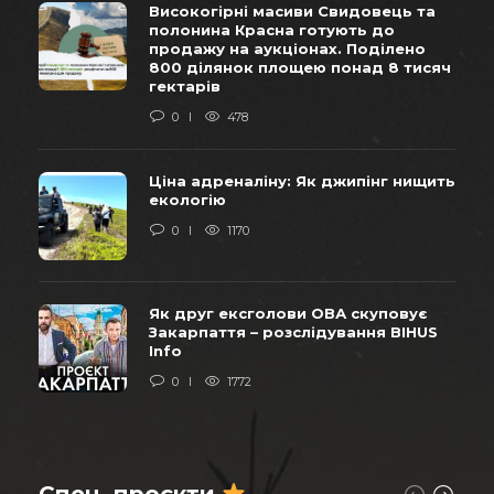
Високогірні масиви Свидовець та
полонина Красна готують до
продажу на аукціонах. Поділено
800 ділянок площею понад 8 тисяч
гектарів
0
478
Ціна адреналіну: Як джипінг нищить
екологію
0
1170
Як друг ексголови ОВА скуповує
Закарпаття – розслідування BIHUS
Info
0
1772
Спец. проєкти