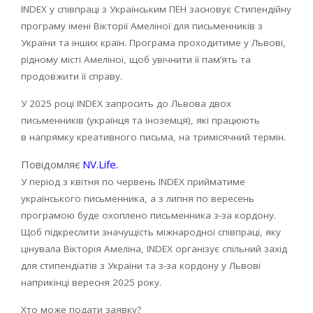
INDEX у співпраці з Українським ПЕН засновує Стипендійну
програму імені Вікторії Амеліної для письменників з
України та інших країн. Програма проходитиме у Львові,
рідному місті Амеліної, щоб увічнити її пам’ять та
продовжити її справу.
У 2025 році INDEX запросить до Львова двох
письменників (українця та іноземця), які працюють
в напрямку креативного письма, на тримісячний термін.
Повідомляє
NV.Life.
У період з квітня по червень INDEX прийматиме
українського письменника, а з липня по вересень
програмою буде охоплено письменника з-за кордону.
Щоб підкреслити значущість міжнародної співпраці, яку
цінувала Вікторія Амеліна, INDEX організує спільний захід
для стипендіатів з України та з-за кордону у Львові
наприкінці вересня 2025 року.
Хто може подати заявку?