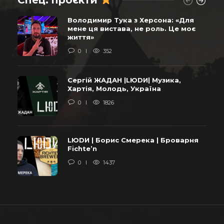
Володимир Тука з Херсона: «Для
мене ця вистава, не роль. Це моє
життя»
0
352
Сергій ЖАДАН |LЮDИ| Музика,
Хартія, Молодь, Україна
0
1826
LЮDИ | Борис Смерека | Броварня
Fichte’n
0
1437