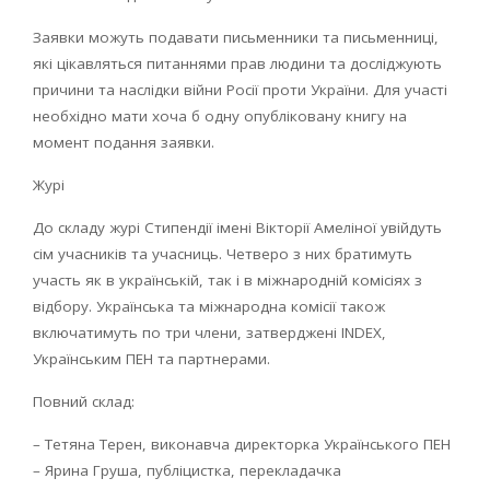
Заявки можуть подавати письменники та письменниці,
які цікавляться питаннями прав людини та досліджують
причини та наслідки війни Росії проти України. Для участі
необхідно мати хоча б одну опубліковану книгу на
момент подання заявки.
Журі
До складу журі Стипендії імені Вікторії Амеліної увійдуть
сім учасників та учасниць. Четверо з них братимуть
участь як в українській, так і в міжнародній комісіях з
відбору. Українська та міжнародна комісії також
включатимуть по три члени, затверджені INDEX,
Українським ПЕН та партнерами.
Повний склад:
– Тетяна Терен, виконавча директорка Українського ПЕН
– Ярина Груша, публіцистка, перекладачка