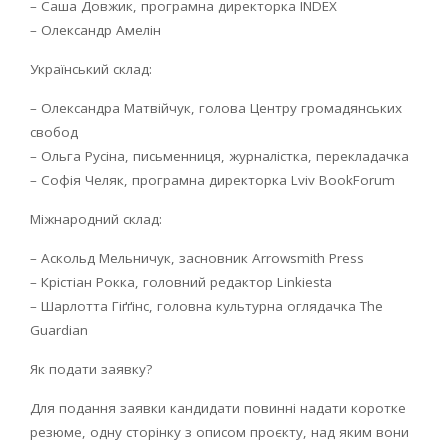
– Саша Довжик, програмна директорка INDEX
– Олександр Амелін
Український склад:
– Олександра Матвійчук, голова Центру громадянських
свобод
– Ольга Русіна, письменниця, журналістка, перекладачка
– Софія Челяк, програмна директорка Lviv BookForum
Міжнародний склад:
– Аскольд Мельничук, засновник Arrowsmith Press
– Крістіан Рокка, головний редактор Linkiesta
– Шарлотта Гіґґінс, головна культурна оглядачка The
Guardian
Як подати заявку?
Для подання заявки кандидати повинні надати коротке
резюме, одну сторінку з описом проєкту, над яким вони