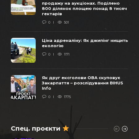
продажу на аукціонах. Поділено
800 ділянок площею понад 8 тисяч
гектарів
0
501
Ціна адреналіну: Як джипінг нищить
екологію
0
1171
Як друг ексголови ОВА скуповує
Закарпаття – розслідування BIHUS
Info
0
1775
Спец. проєкти