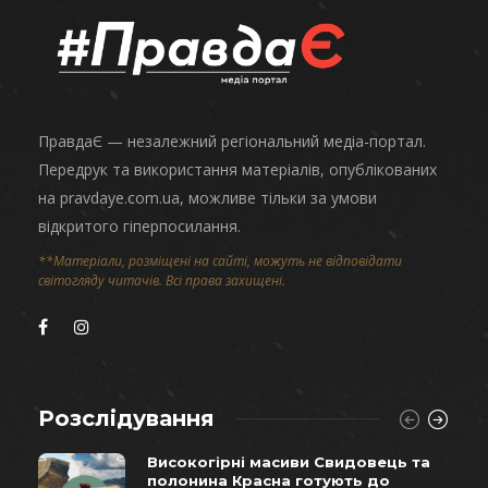
ПравдаЄ — незалежний регіональний медіа-портал.
Передрук та використання матеріалів, опублікованих
на pravdaye.com.ua, можливе тільки за умови
відкритого гіперпосилання.
**Матеріали, розміщені на сайті, можуть не відповідати
світогляду читачів. Всі права захищені.
Розслідування
Високогірні масиви Свидовець та
полонина Красна готують до