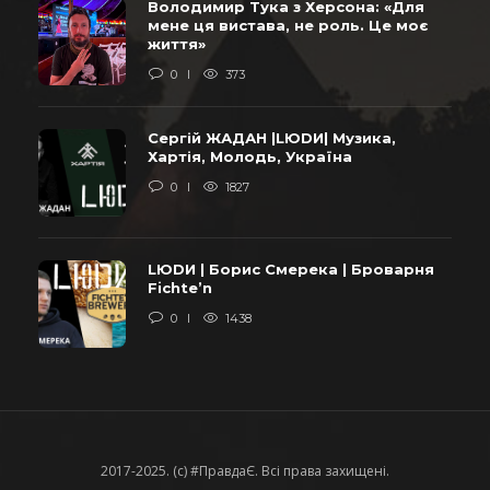
Володимир Тука з Херсона: «Для
мене ця вистава, не роль. Це моє
життя»
0
373
Сергій ЖАДАН |LЮDИ| Музика,
Хартія, Молодь, Україна
0
1827
LЮDИ | Борис Смерека | Броварня
Fichte’n
0
1438
2017-2025. (c) #ПравдаЄ. Всі права захищені.