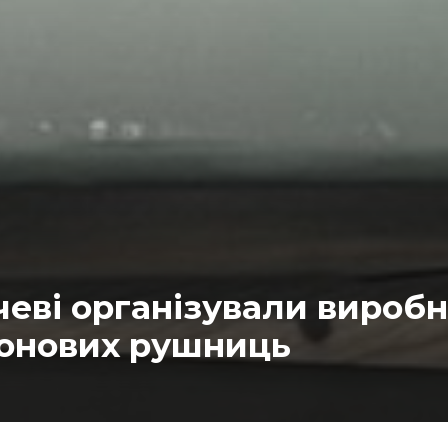
чеві організували вироб
онових рушниць