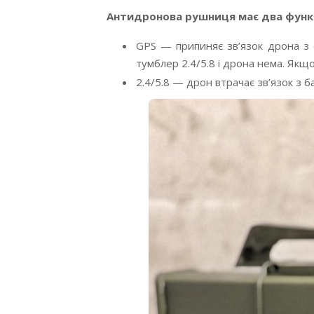
Антидронова рушниця має два функ
GPS — припиняє зв’язок дрона з с
тумблер 2.4/5.8 і дрона нема. Якщо
2.4/5.8 — дрон втрачає зв’язок з 