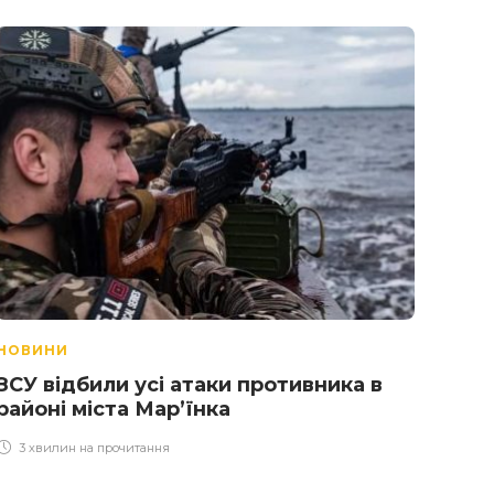
НОВИНИ
НОВ
ЗСУ відбили усі атаки противника в
Чол
районі міста Мар’їнка
звіл
Mer
3 хвилин на прочитання
2 х