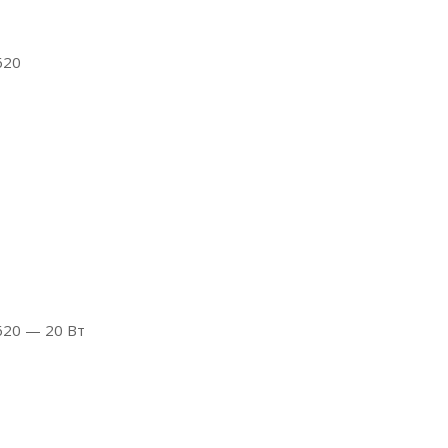
620
1620 — 20 Вт