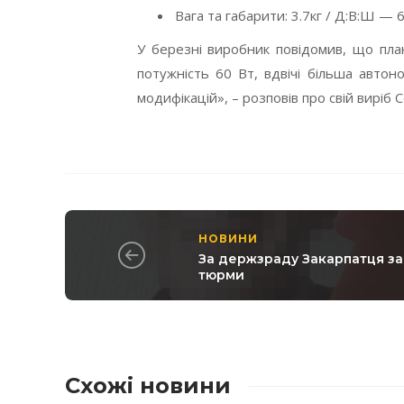
Вага та габарити: 3.7кг / Д:В:Ш —
У березні виробник повідомив, що план
потужність 60 Вт, вдвічі більша автон
модифікацій», – розповів про свій виріб С
НОВИНИ
За держзраду Закарпатця за
тюрми
Схожі новини