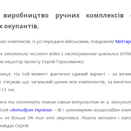
 виробництво ручних комплексів 
 окупантів.
х комплексів, їх усі передано військовим, повідомляє
Міліта
к заполонили численні відео з застосуванням цивільних БПЛА
є ініціатор проєкту Сергій Герасименко.
иця. На той момент фактично єдиний варіант – за великі г
з’ясував, що загальний цінник всіх компонентів, за винятк
13 тис.
уючі та постачати таким самим ентузіастам як я, консульт
ebook
«Антидрон Україна»
– де і «рекламував» вищезгадані ком
лось не більше 5% тих хто звертався. Решта активно і на
повідає Сергій.