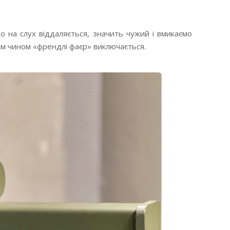
о на слух віддаляється, значить чужий і вмикаємо
аким чином «френдлі фаєр» виключається.