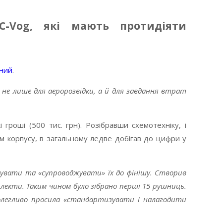
C-Vog, які мають протидіяти
рний
.
 не лише для аеророзвідки, а й для завдання втрат
роші (500 тис. грн). Розібравши схемотехніку, і
ом корпусу, в загальному ледве добігав до цифри у
увати та «супроводжувати» їх до фінішу. Створив
плекти. Таким чином було зібрано перші 15 рушниць.
полегливо просила «стандартизувати і налагодити