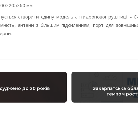
 600×205×60 мм
ується створити єдину модель антидронової рушниці – C-Vo
омність, антени з більшим підсиленням, порт для зовнішнь
ергій.
суджено до 20 років
Закарпатська обла
темпом рост