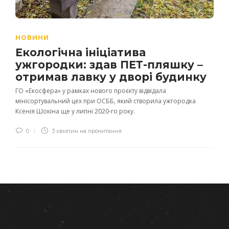
НОВИНИ
Екологічна ініціатива
ужгородки: здав ПЕТ-пляшку –
отримав лавку у дворі будинку
ГО «Екосфера» у рамках нового проєкту відвідала
мінісортувальний цех при ОСББ, який створила ужгородка
Ксенія Шокіна ще у липні 2020-го року.
0
3 хвилин на прочитання