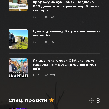
продажу на аукціонах. Поділено
800 ділянок площею понад 8 тисяч
гектарів
0
370
Ціна адреналіну: Як джипінг нищить
екологію
0
1161
Як друг ексголови ОВА скуповує
Закарпаття – розслідування BIHUS
Info
0
1761
Спец. проєкти