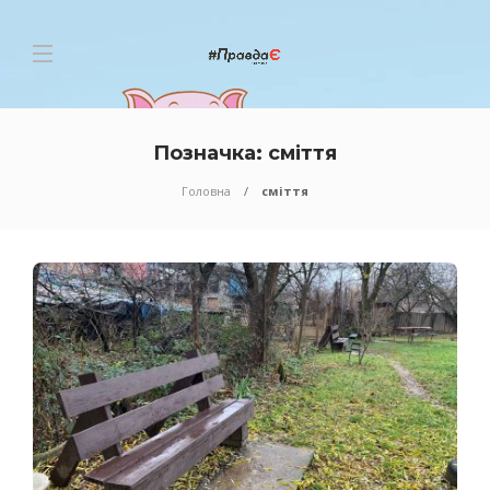
Позначка:
сміття
Головна
сміття