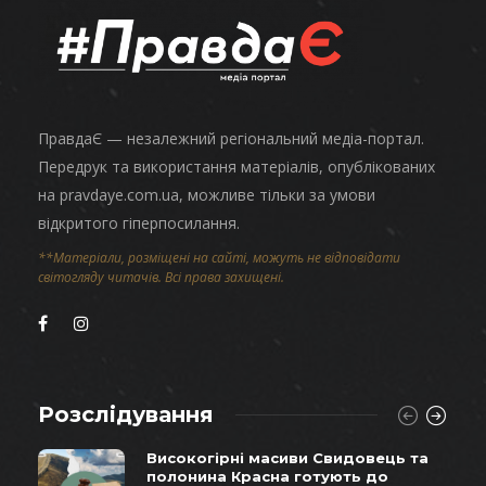
ПравдаЄ — незалежний регіональний медіа-портал.
Передрук та використання матеріалів, опублікованих
на pravdaye.com.ua, можливе тільки за умови
відкритого гіперпосилання.
**Матеріали, розміщені на сайті, можуть не відповідати
світогляду читачів. Всі права захищені.
Розслідування
Високогірні масиви Свидовець та
полонина Красна готують до