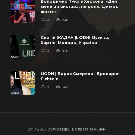
Володимир Тука з Херсона: «Для
мене ця вистава, не роль. Це моє
життя»
0
248
Сергій ЖАДАН |LЮDИ| Музика,
Хартія, Молодь, Україна
0
1818
LЮDИ | Борис Смерека | Броварня
Fichte’n
0
1429
2017-2025. (c) #ПравдаЄ. Всі права захищені.