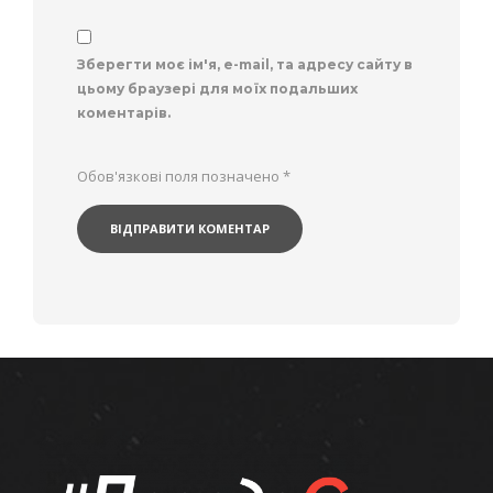
Зберегти моє ім'я, e-mail, та адресу сайту в
цьому браузері для моїх подальших
коментарів.
Обов'язкові поля позначено
*