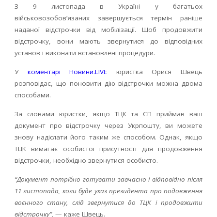
З 9 листопада в Україні у багатьох
військовозобов’язаних завершується термін раніше
наданої відстрочки від мобілізації. Щоб продовжити
відстрочку, вони мають звернутися до відповідних
установ і виконати встановлені процедури.
У
коментарі Новини.LIVE
юристка Орися Швець
розповідає, що поновити дію відстрочки можна двома
способами.
За словами юристки, якщо ТЦК та СП приймав ваш
документ про відстрочку через Укрпошту, ви можете
знову надіслати його таким же способом. Однак, якщо
ТЦК вимагає особистої присутності для продовження
відстрочки, необхідно звернутися особисто.
“Документ потрібно готувати завчасно і відповідно після
11 листопада, коли буде указ президента про подовження
воєнного стану, слід звернутися до ТЦК і продовжити
відстрочку”,
— каже Швець.