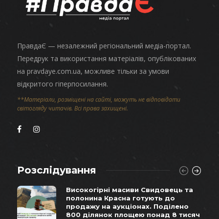
ПравдаЄ — незалежний регіональний медіа-портал.
Передрук та використання матеріалів, опублікованих
на pravdaye.com.ua, можливе тільки за умови
відкритого гіперпосилання.
**Матеріали, розміщені на сайті, можуть не відповідати
світогляду читачів. Всі права захищені.
Розслідування
Високогірні масиви Свидовець та
полонина Красна готують до
продажу на аукціонах. Поділено
800 ділянок площею понад 8 тисяч