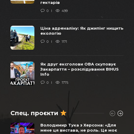
гектарів
0
499
Ціна адреналіну: Як джипінг нищить
екологію
0
1171
Як друг ексголови ОВА скуповує
Закарпаття – розслідування BIHUS
Info
0
1775
Спец. проєкти
Володимир Тука з Херсона: «Для
мене ця вистава, не роль. Це моє