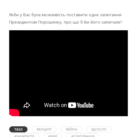
Якби у Вас була можливість поставити одне запитання
Президентові Порошенку, про що б Ви його запитали?
TAGS
#БЛІЦКРІҐ
#ВІЙНА
#ДОКОЛЄ
#ЗАКАРПАТТЯ
#МИР
#ОПИТУВАННЯ