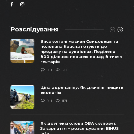
Розслідування
Високогірні масиви Свидовець та
полонина Красна готують до
продажу на аукціонах. Поділено
800 ділянок площею понад 8 тисяч
гектарів
0
510
Ціна адреналіну: Як джипінг нищить
екологію
0
1171
Як друг ексголови ОВА скуповує
Закарпаття – розслідування BIHUS
Info