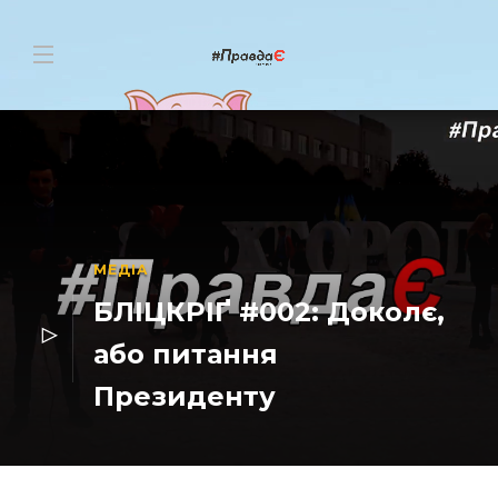
МЕДІА
БЛІЦКРІҐ #002: Доколє,
або питання
Президенту