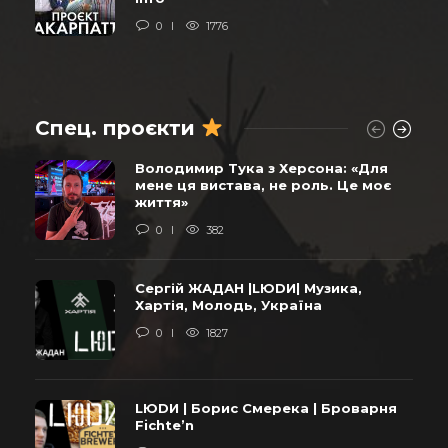
0
1776
Спец. проєкти
Володимир Тука з Херсона: «Для
мене ця вистава, не роль. Це моє
життя»
0
382
Сергій ЖАДАН |LЮDИ| Музика,
Хартія, Молодь, Україна
0
1827
LЮDИ | Борис Смерека | Броварня
Fichte’n