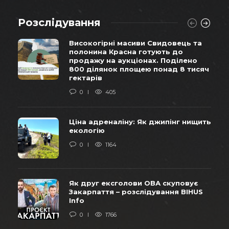
Розслідування
Високогірні масиви Свидовець та
полонина Красна готують до
продажу на аукціонах. Поділено
800 ділянок площею понад 8 тисяч
гектарів
0
405
Ціна адреналіну: Як джипінг нищить
екологію
0
1164
Як друг ексголови ОВА скуповує
Закарпаття – розслідування BIHUS
Info
0
1766