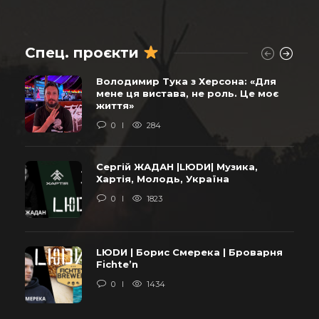
Спец. проєкти
Володимир Тука з Херсона: «Для
мене ця вистава, не роль. Це моє
життя»
0
284
Сергій ЖАДАН |LЮDИ| Музика,
Хартія, Молодь, Україна
0
1823
LЮDИ | Борис Смерека | Броварня
Fichte’n
0
1434