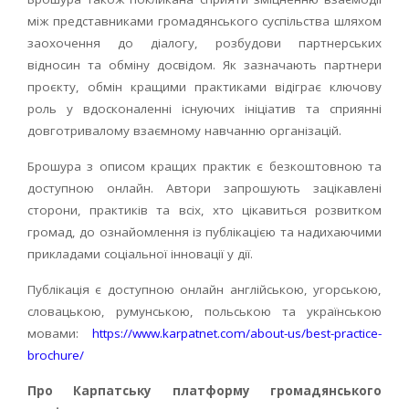
між представниками громадянського суспільства шляхом
заохочення до діалогу, розбудови партнерських
відносин та обміну досвідом. Як зазначають партнери
проєкту, обмін кращими практиками відіграє ключову
роль у вдосконаленні існуючих ініціатив та сприянні
довготривалому взаємному навчанню організацій.
Брошура з описом кращих практик є безкоштовною та
доступною онлайн. Автори запрошують зацікавлені
сторони, практиків та всіх, хто цікавиться розвитком
громад, до ознайомлення із публікацією та надихаючими
прикладами соціальної інновації у дії.
Публікація є доступною онлайн англійською, угорською,
словацькою, румунською, польською та українською
мовами:
https://www.karpatnet.com/about-us/best-practice-
brochure/
Про Карпатську платформу громадянського