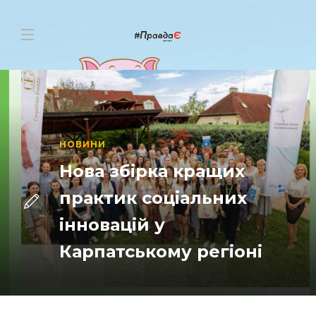
НОВИНИ
Нова збірка кращих
практик соціальних
інновацій у
Карпатському регіоні