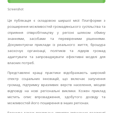
Screenshot
Ця публікація є складовою ширшої місії Платформи з
розширення можливостей громадянського суспільства та
сприяння співробітництву у регіоні шляхом обміну
знаннями, засобами та перевіреними рішеннями.
Документуючи приклади із реального життя, брошура
заохочує організації, політиків та лідерів громад
адаптувати та запроваджувати ефективні моделі для
власних потреб.
Представлені кращі практики відображають широкий
спектр соціальних інновацій, що включає залучення
громад, підтримку вразливих верств населення, місцеві
відповіді на нові регіональні виклики. Кожен приклад
містить опис впровадження, здобутого досвіду та
можливостей його поширення в інших регіонах.
Брошура також покликана сприяти зміцненню взаємодії