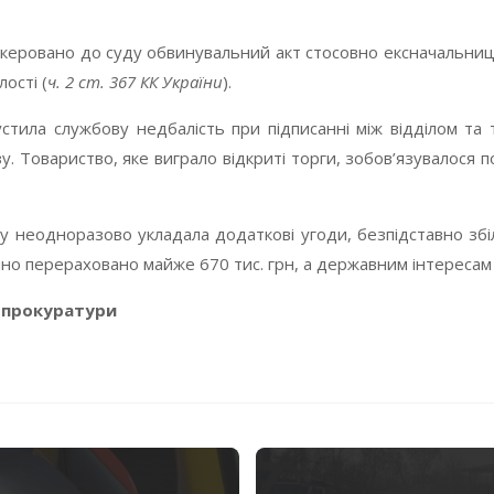
еровано до суду обвинувальний акт стосовно ексначальниці 
ості (
ч. 2 ст. 367 КК України
).
стила службову недбалість при підписанні між відділом та
. Товариство, яке виграло відкриті торги, зобов’язувалося п
 неодноразово укладала додаткові угоди, безпідставно збі
но перераховано майже 670 тис. грн, а державним інтересам
 прокуратури