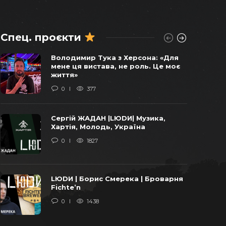
Спец. проєкти
Віктор Балога погоджував
Володимир Тука з Херсона: «Для
продаж останніх українських
мене ця вистава, не роль. Це моє
бомбардувальників у 2011 році –
життя»
СХЕМИ
0
377
0
1750
Сергій ЖАДАН |LЮDИ| Музика,
«Віджати» Карпати: уроки бізнесу
Хартія, Молодь, Україна
від ОПЗЖ та Арахамії
0
1827
0
1631
LЮDИ | Борис Смерека | Броварня
У закарпатській громаді
Fichte’n
добудують школу за європейські
0
1438
кошти та за завищеними цінами на
італійську траву