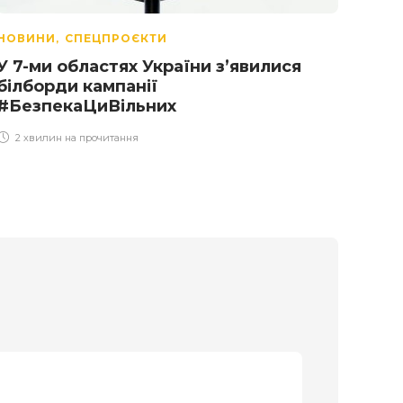
НОВИНИ
СПЕЦПРОЄКТИ
НОВ
,
У 7-ми областях України з’явилися
В У
білборди кампанії
на о
#БезпекаЦиВільних
2 х
2 хвилин на прочитання