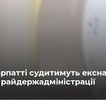
арпатті судитимуть екс
 райдержадміністрації