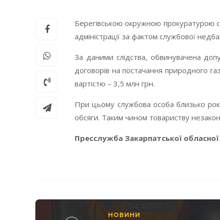
Берегівською окружною прокуратурою ск
адміністрації за фактом службової недбал
За даними слідства, обвинувачена допу
договорів на постачання природного газу
вартістю – 3,5 млн грн.
При цьому службова особа близько року
обсяги. Таким чином товариству незакон
Пресслужба Закарпатської обласної
НОВИНИ