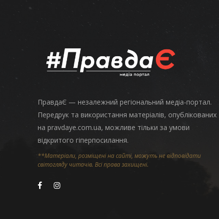
ПравдаЄ — незалежний регіональний медіа-портал.
Передрук та використання матеріалів, опублікованих
на pravdaye.com.ua, можливе тільки за умови
відкритого гіперпосилання.
**Матеріали, розміщені на сайті, можуть не відповідати
світогляду читачів. Всі права захищені.