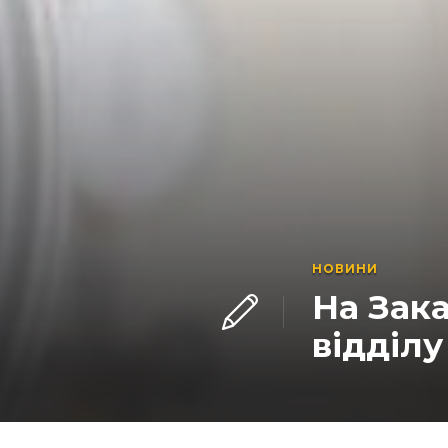
НОВИНИ
На Зак
відділу