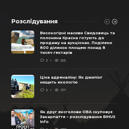
Розслідування
Високогірні масиви Свидовець та
полонина Красна готують до
продажу на аукціонах. Поділено
800 ділянок площею понад 8
тисяч гектарів
0
505
Ціна адреналіну: Як джипінг
нищить екологію
0
1171
Як друг ексголови ОВА скуповує
Закарпаття – розслідування BIHUS
Info