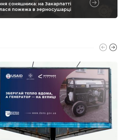
ння соняшника: на Закарпатті
лася пожежа в зерносушарці