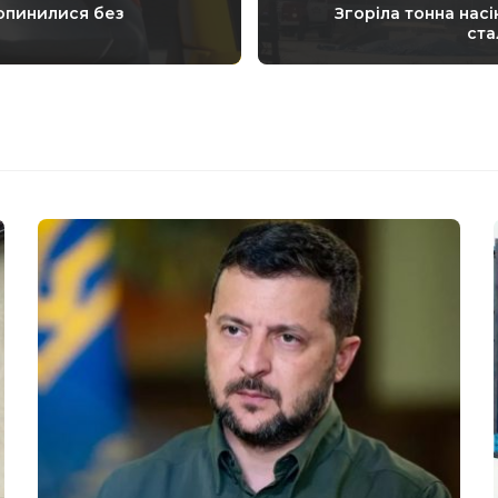
 опинилися без
Згоріла тонна насі
ста