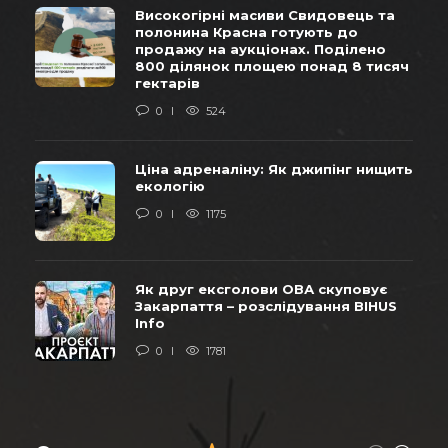
Високогірні масиви Свидовець та
полонина Красна готують до
продажу на аукціонах. Поділено
800 ділянок площею понад 8 тисяч
гектарів
0
524
Ціна адреналіну: Як джипінг нищить
екологію
0
1175
Як друг ексголови ОВА скуповує
Закарпаття – розслідування BIHUS
Info
0
1781