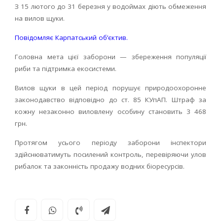
З 15 лютого до 31 березня у водоймах діють обмеження
на вилов щуки.
Повідомляє Карпатський об’єктив.
Головна мета цієї заборони — збереження популяції
риби та підтримка екосистеми.
Вилов щуки в цей період порушує природоохоронне
законодавство відповідно до ст. 85 КУпАП. Штраф за
кожну незаконно виловлену особину становить 3 468
грн.
Протягом усього періоду заборони інспектори
здійснюватимуть посилений контроль, перевіряючи улов
рибалок та законність продажу водних біоресурсів.