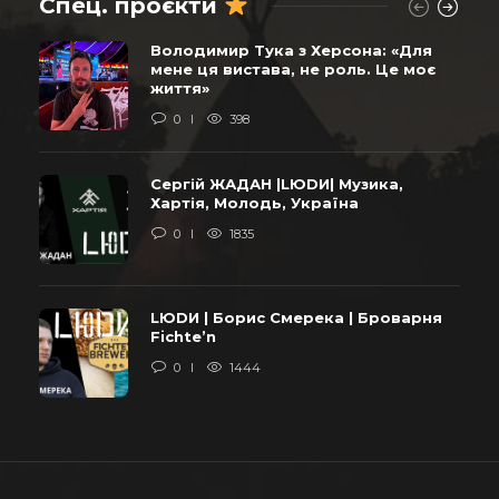
Спец. проєкти
Володимир Тука з Херсона: «Для
мене ця вистава, не роль. Це моє
життя»
0
398
Сергій ЖАДАН |LЮDИ| Музика,
Хартія, Молодь, Україна
0
1835
LЮDИ | Борис Смерека | Броварня
Fichte’n
0
1444