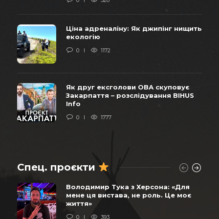
0
520
Ціна адреналіну: Як джипінг нищить
екологію
0
1172
Як друг ексголови ОВА скуповує
Закарпаття – розслідування BIHUS
Info
0
1777
Спец. проєкти
Володимир Тука з Херсона: «Для
мене ця вистава, не роль. Це моє
життя»
0
393