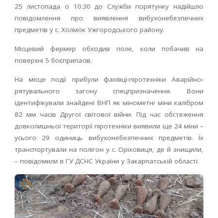
25 листопада о 10:30 до Служби порятунку надійшло
повідомлення про виявлення вибухонебезпечних
предметів у с. Холмок Ужгородського району.
Місцевий фермер обходив поле, коли побачив на
поверхні 5 боєприпасів.
На місце події прибули фахівці-піротехніки Аварійно-
рятувального загону спецпризначення. Вони
ідентифікували знайдені ВНП як мінометні міни калібром
82 мм часів Другої світової війни. Під час обстеження
довколишньої території піротехніки виявили ще 24 міни –
усього 29 одиниць вибухонебезпечних предметів. Їх
транспортували на полігон у с. Оріховиця, де й знищили,
– повідомили в ГУ ДСНС України у Закарпатській області.