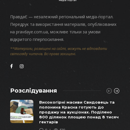
ПравдаЄ — незалежний регіональний медіа-портал.
Передрук та використання матеріалів, опублікованих
на pravdaye.com.ua, можливе тільки за умови
відкритого гіперпосилання.
**Матеріали, розміщені на сайті, можуть не відповідати
світогляду читачів. Всі права захищені.
Розслідування
Високогірні масиви Свидовець та
полонина Красна готують до
продажу на аукціонах. Поділено
800 ділянок площею понад 8 тисяч
гектарів