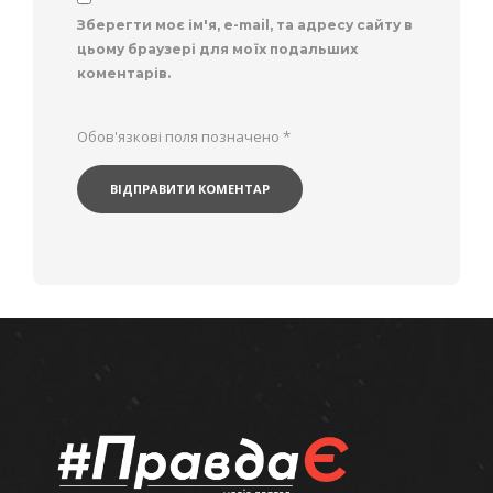
Зберегти моє ім'я, e-mail, та адресу сайту в
цьому браузері для моїх подальших
коментарів.
Обов'язкові поля позначено
*