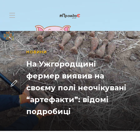
НОВИНИ
На Ужгородщині
фермер виявив на
своєму полі неочікувані
“артефакти”: відомі
подробиці