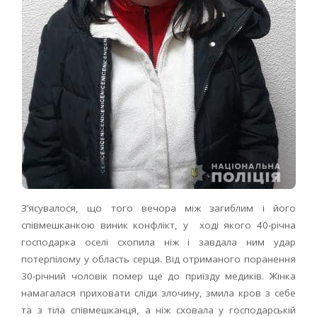
З’ясувалося, що того вечора між загиблим і його
співмешканкою виник конфлікт, у ході якого 40-річна
господарка оселі схопила ніж і завдала ним удар
потерпілому у область серця. Від отриманого поранення
30-річний чоловік помер ще до приїзду медиків. Жінка
намагалася приховати сліди злочину, змила кров з себе
та з тіла співмешканця, а ніж сховала у господарській