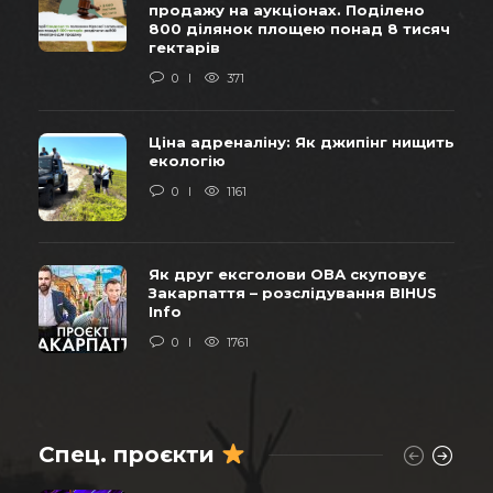
продажу на аукціонах. Поділено
800 ділянок площею понад 8 тисяч
гектарів
0
371
Ціна адреналіну: Як джипінг нищить
екологію
0
1161
Як друг ексголови ОВА скуповує
Закарпаття – розслідування BIHUS
Info
0
1761
Спец. проєкти