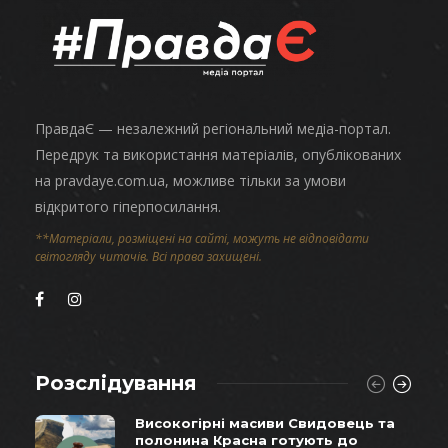
ПравдаЄ — незалежний регіональний медіа-портал.
Передрук та використання матеріалів, опублікованих
на pravdaye.com.ua, можливе тільки за умови
відкритого гіперпосилання.
**Матеріали, розміщені на сайті, можуть не відповідати
світогляду читачів. Всі права захищені.
Розслідування
Високогірні масиви Свидовець та
полонина Красна готують до