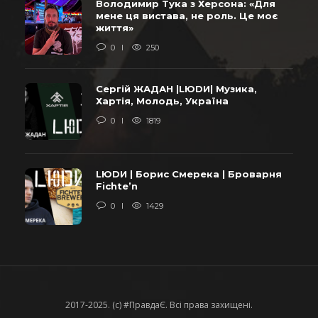
Володимир Тука з Херсона: «Для
мене ця вистава, не роль. Це моє
життя»
0
250
Сергій ЖАДАН |LЮDИ| Музика,
Хартія, Молодь, Україна
0
1819
LЮDИ | Борис Смерека | Броварня
Fichte’n
0
1429
2017-2025. (c) #ПравдаЄ. Всі права захищені.