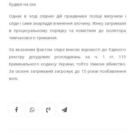
будівлі на сіні.
Однак в ході слідчих дій працівники поліціі вилучили і
сліди і саме знаряддя вчинення злочину. Жінку затримали
в процесуальному порядку та помістили до ізолятора
тимчасового тримання.
За вказаним фактом слідчі внесли відомості до Єдиного
реєстру досудових розслідувань за ч. 1 ст. 115
Кримінального кодексу України, тобто Умисне вбивство.
За скоєне затриманій загрожує до 15 років позбавлення
волі.