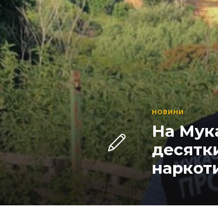
НОВИНИ
На Мук
десятки
наркот