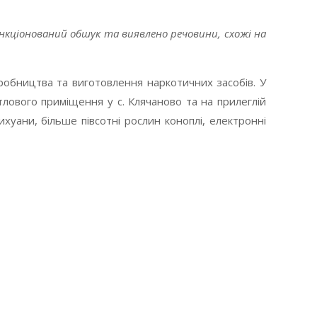
нкціонований обшук та виявлено речовини, схожі на
обництва та виготовлення наркотичних засобів. У
лового приміщення у с. Клячаново та на прилеглій
уани, більше півсотні рослин коноплі, електронні