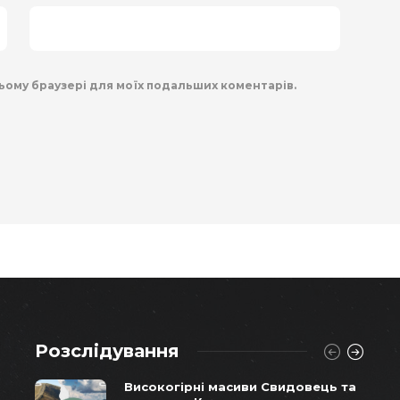
 цьому браузері для моїх подальших коментарів.
Розслідування
Високогірні масиви Свидовець та