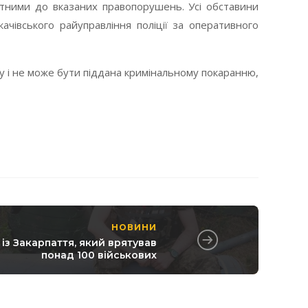
етними до вказаних правопорушень. Усі обставини
ачівського райуправління поліції за оперативного
 і не може бути піддана кримінальному покаранню,
НОВИНИ
 із Закарпаття, який врятував
понад 100 військових