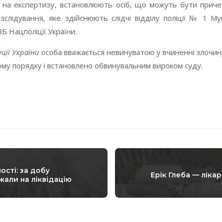
ні на експертизу, встановлюють осіб, що можуть бути прич
слідування, яке здійснюють слідчі відділу поліції № 1 Мук
Б Нацполіції України.
ції України
особа вважається невинуватою у вчиненні злочину
ому порядку і встановлено обвинувальним вироком суду.
ості: за добу
Ерік Глеба — лікар
жали на ліквідацію