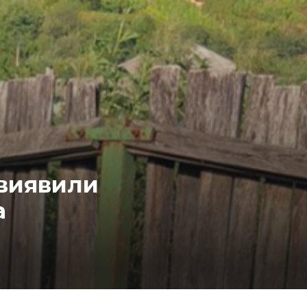
 виявили
а