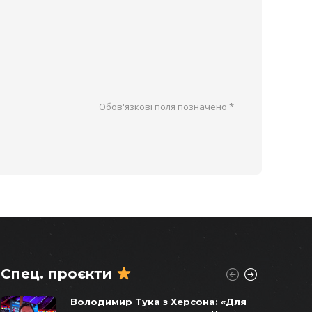
Обов'язкові поля позначено
*
Спец. проєкти
Віктор Балога погоджував
Володимир Тука з Херсона: «Для