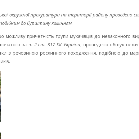
ької окружної прокуратури на території району проведено са
 подібним до бурштину камінням.
 можливу причетність групи мукачівців до незаконного вир
зпочатого за
ч. 2 ст. 317 КК України
, проведено обшук нежит
ртки з речовиною рослинного походження, подібною до марих
иків.