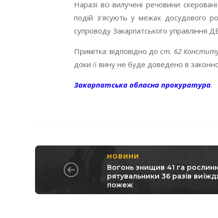
Наразі всі вилучені речовини скерова
подій з’ясують у межах досудового роз
супроводу Закарпатського управління ДВ
Примітка: відповідно до
ст. 62 Конститу
доки її вину не буде доведено в законн
Закарпатська обласна прокуратура
.
НОВИНИ
Вогонь знищив 41 га рослинн
рятувальники 36 разів виїжд
пожеж