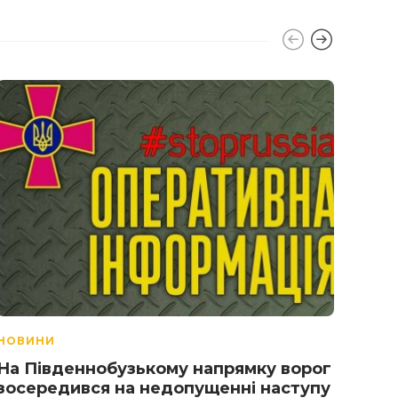
НОВИНИ
НОВ
На Південнобузькому напрямку ворог
На 
зосередився на недопущенні наступу
рад