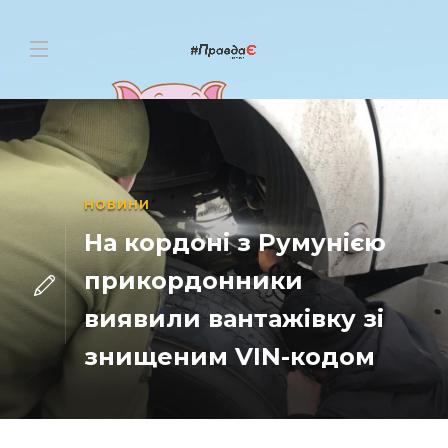
НОВИНИ
На кордоні з Румунією
прикордонники
виявили вантажівку зі
знищеним VIN-кодом