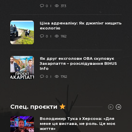
0
373
Ціна адреналіну: Як джипінг нищить
екологію
0
1162
Як друг ексголови ОВА скуповує
Закарпаття – розслідування BIHUS
Info
0
1762
Спец. проєкти
Володимир Тука з Херсона: «Для
мене ця вистава, не роль. Це моє
життя»