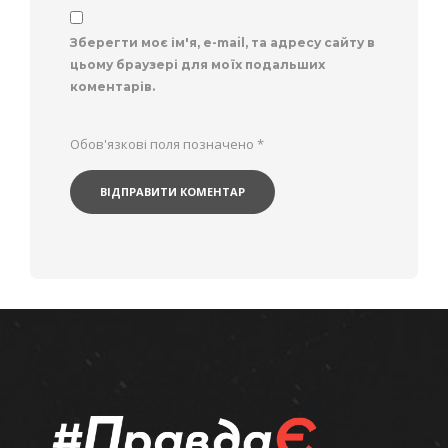
Зберегти моє ім'я, e-mail, та адресу сайту в
цьому браузері для моїх подальших
коментарів.
Обов'язкові поля позначено
*