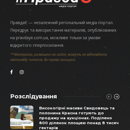
ПравдаЄ — незалежний регіональний медіа-портал.
Передрук та використання матеріалів, опублікованих
на pravdaye.com.ua, можливе тільки за умови
відкритого гіперпосилання.
**Матеріали, розміщені на сайті, можуть не відповідати
світогляду читачів. Всі права захищені.
Розслідування
Високогірні масиви Свидовець та
полонина Красна готують до
продажу на аукціонах. Поділено
800 ділянок площею понад 8 тисяч
гектарів