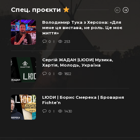
Спец. проєкти
Володимир Тука з Херсона: «Для
мене ця вистава, не роль. Це моє
життя»
0
253
Сергій ЖАДАН |LЮDИ| Музика,
Хартія, Молодь, Україна
0
1822
LЮDИ | Борис Смерека | Броварня
Fichte’n
0
1430