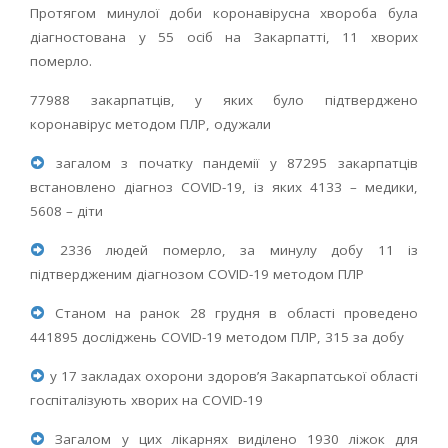
Протягом минулої доби коронавірусна хвороба була
діагностована у 55 осіб на Закарпатті, 11 хворих
померло.
77988 закарпатців, у яких було підтверджено
коронавірус методом ПЛР, одужали
загалом з початку пандемії у 87295 закарпатців
встановлено діагноз COVID-19, із яких 4133 – медики,
5608 – діти
2336 людей померло, за минулу добу 11 із
підтвердженим діагнозом COVID-19 методом ПЛР
Станом на ранок 28 грудня в області проведено
441895 досліджень COVID-19 методом ПЛР, 315 за добу
у 17 закладах охорони здоров’я Закарпатської області
госпіталізують хворих на COVID-19
Загалом у цих лікарнях виділено 1930 ліжок для