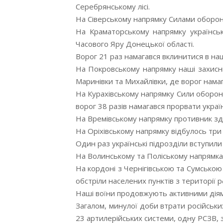
Серебрянському лісі.
На Сіверському напрямку Силами оборони
На Краматорському напрямку українськ
Часового Яру Донецької області.
Ворог 21 раз намагався вклинитися в на
На Покровському напрямку наші захисни
Маринівки та Михайлівки, де ворог намаг
На Курахівському напрямку Сили оборони
ворог 38 разів намагався прорвати україн
На Времівському напрямку противник зді
На Оріхівському напрямку відбулось три 
Один раз українські підрозділи вступили
На Волинському та Поліському напрямка
На кордоні з Чернігівською та Сумською
обстріли населених пунктів з території р
Наші воїни продовжують активними діями 
Загалом, минулої доби втрати російськи
23 артилерійських системи, одну РСЗВ, з