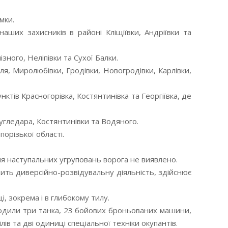
мки.
ших захисників в районі Кліщіївки, Андріївки та
ного, Неліпівки та Сухої Балки.
, Миролюбівки, Гродівки, Новогродівки, Карлівки,
тів Красногорівка, Костянтинівка та Георгіївка, де
угледара, Костянтинівки та Водяного.
орізької області.
я наступальних угруповань ворога не виявлено.
дить диверсійно-розвідувальну діяльність, здійснює
, зокрема і в глибокому тилу.
шкодили три танка, 23 бойових броньованих машини,
в та дві одиниці спеціальної техніки окупантів.