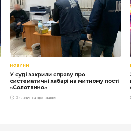
НОВИНИ
У суді закрили справу про
систематичні хабарі на митному пості
«Солотвино»
3 хвилин на прочитання