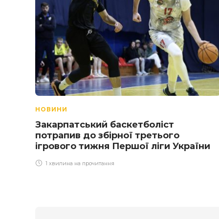
НОВИНИ
Закарпатський баскетболіст
потрапив до збірної третього
ігрового тижня Першої ліги України
1 хвилина на прочитання