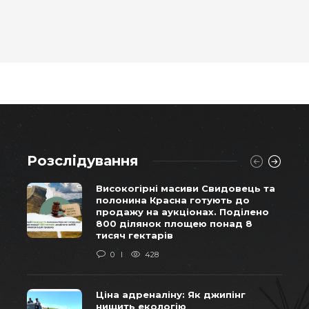
Розслідування
Високогірні масиви Свидовець та
полонина Красна готують до
продажу на аукціонах. Поділено
800 ділянок площею понад 8
тисяч гектарів
0
428
Ціна адреналіну: Як джипінг
нищить екологію