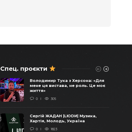
Спец. проєкти
Віктор Балога погоджував
Володимир Тука з Херсона: «Для
продаж останніх українських
мене ця вистава, не роль. Це моє
бомбардувальників у 2011 році –
життя»
СХЕМИ
0
305
0
1745
Сергій ЖАДАН |LЮDИ| Музика,
«Віджати» Карпати: уроки бізнесу
Хартія, Молодь, Україна
від ОПЗЖ та Арахамії
0
1823