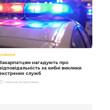
НОВИНИ
НОВ
Закарпатцям нагадують про
Най
відповідальність за хибні виклики
мобі
екстрених служб
1 х
1 хвилина на прочитання