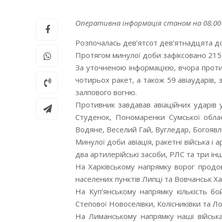
Оперативна інформація станом на 08.00 
Розпочалась дев’ятсот дев’ятнадцята до
Протягом минулої доби зафіксовано 215
За уточненою інформацією, вчора против
чотирьох ракет, а також 59 авіаударів, 
залпового вогню.
Противник завдавав авіаційних ударів у
Студенок, Пономаренки Сумської област
Водяне, Веселий Гай, Вугледар, Богоявл
Минулої доби авіація, ракетні війська 
два артилерійські засоби, РЛС та три ін
На Харківському напрямку ворог продовж
населених пунктів Липці та Вовчанськ Хар
На Куп’янському напрямку кількість бо
Степової Новоселівки, Колісниківки та Ло
На Лиманському напрямку наші військ