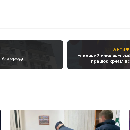
АНТИФ
"Великий словʼянський
в Ужгороді
працює кремлівс