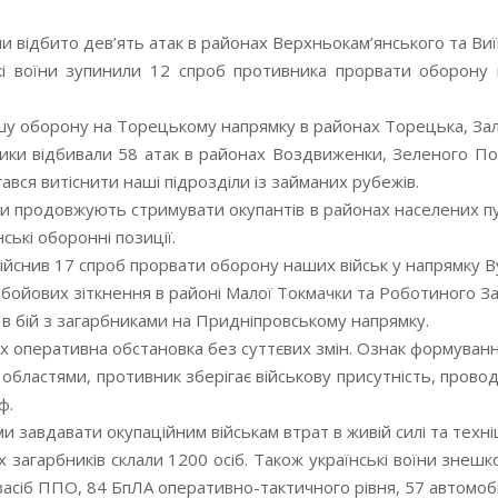
 відбито дев’ять атак в районах Верхньокам’янського та Виї
і воїни зупинили 12 спроб противника прорвати оборону на
шу оборону на Торецькому напрямку в районах Торецька, Заліз
ки відбивали 58 атак в районах Воздвиженки, Зеленого Поля
ався витіснити наші підрозділи із займаних рубежів.
 продовжують стримувати окупантів в районах населених пунк
ські оборонні позиції.
йснив 17 спроб прорвати оборону наших військ у напрямку В
бойових зіткнення в районі Малої Токмачки та Роботиного Зап
 в бій з загарбниками на Придніпровському напрямку.
х оперативна обстановка без суттєвих змін. Ознак формуванн
 областями, противник зберігає військову присутність, прово
ф.
завдавати окупаційним військам втрат в живій силі та техніці
х загарбників склали 1200 осіб. Також українські воїни зне
асіб ППО, 84 БпЛА оперативно-тактичного рівня, 57 автомобілі