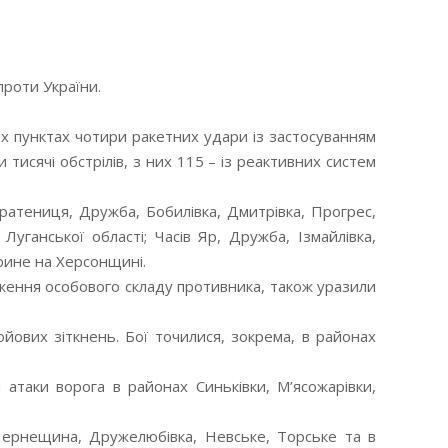
проти України.
их пунктах чотири ракетних удари із застосуванням
 тисячі обстрілів, з них 115 – із реактивних систем
 Братениця, Дружба, Бобилівка, Дмитрівка, Прогрес,
Луганської області; Часів Яр, Дружба, Ізмайлівка,
арине на Херсонщині.
едження особового складу противника, також уразили
ойових зіткнень. Бої точилися, зокрема, в районах
 атаки ворога в районах Синьківки, М’ясожарівки,
Чернещина, Дружелюбівка, Невське, Торське та в