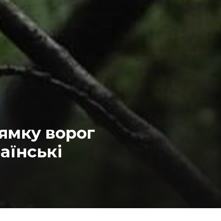
ямку ворог
аїнські