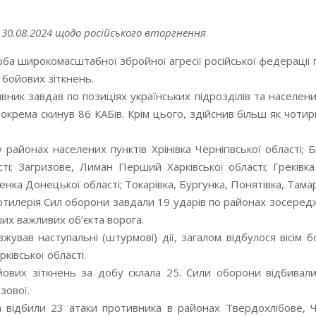
30.08.2024 щодо російського вторгнення
ба широкомасштабної збройної агресії російської федерації 
 бойових зіткнень.
ник завдав по позиціях українських підрозділів та населен
зокрема скинув 86 КАБів. Крім цього, здійснив більш як чотири
 районах населених пунктів Хрінівка Чернігівської області;
і; Загризове, Лиман Перший Харківської області; Греківка 
енка Донецької області; Токарівка, Бургунка, Понятівка, Там
і артилерія Сил оборони завдали 19 ударів по районах зосер
ших важливих об’єкта ворога.
ував наступальні (штурмові) дії, загалом відбулося вісім б
ківської області.
йових зіткнень за добу склала 25. Сили оборони відбивали
зової.
а відбили 23 атаки противника в районах Твердохлібове, 