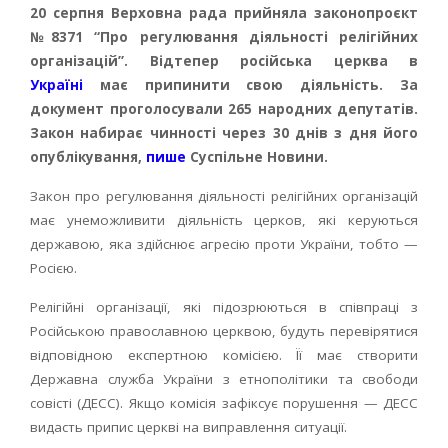
20 серпня Верховна рада прийняла законопроєкт
№8371 “Про регулювання діяльності релігійних
організацій”. Відтепер російська церква в
Україні
має припинити свою діяльність. За
документ проголосували 265 народних депутатів.
Закон набирає чинності через 30 днів з дня його
опублікування,
пише
Суспільне Новини.
Закон про регулювання діяльності релігійних організацій
має унеможливити діяльність церков, які керуються
державою, яка здійснює агресію проти України, тобто —
Росією.
Релігійні організації, які підозрюються в співпраці з
Російською православною церквою, будуть перевірятися
відповідною експертною комісією. Її має створити
Державна служба України з етнополітики та свободи
совісті (ДЕСС). Якщо комісія зафіксує порушення — ДЕСС
видасть припис церкві на виправлення ситуації.