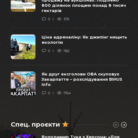
800 ділянок площею понад 8 тисяч
гектарів
0
379
Ціна адреналіну: Як джипінг нищить
екологію
0
1162
Як друг ексголови ОВА скуповує
Закарпаття – розслідування BIHUS
Info
0
1764
Спец. проєкти
Володимир Тука з Херсона: «Для