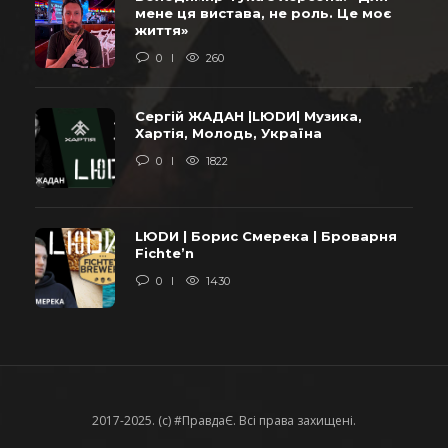
мене ця вистава, не роль. Це моє
життя»
0
260
Сергій ЖАДАН |LЮDИ| Музика,
Хартія, Молодь, Україна
0
1822
LЮDИ | Борис Смерека | Броварня
Fichte’n
0
1430
2017-2025. (c) #ПравдаЄ. Всі права захищені.