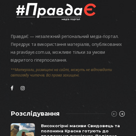
ПравдаЄ — незалежний регіональний медіа-портал.
Передрук та використання матеріалів, опублікованих
на pravdaye.com.ua, можливе тільки за умови
відкритого гіперпосилання.
**Матеріали, розміщені на сайті, можуть не відповідати
світогляду читачів. Всі права захищені.
Розслідування
Високогірні масиви Свидовець та
полонина Красна готують до
продажу на аукціонах. Поділено