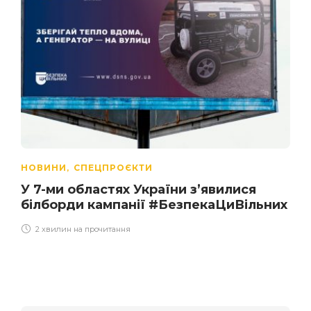
НОВИНИ
СПЕЦПРОЄКТИ
,
У 7-ми областях України з’явилися
білборди кампанії #БезпекаЦиВільних
2 хвилин на прочитання