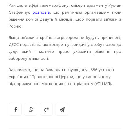
Раніше, в ефірі телемарафону, спікер парламенту Руслан
Стефанчук
розповів
, що релігійним організаціям після
рішення комісії дадуть 9 місяців, щоб порвати зв’язки з
Росією.
Якщо зв’язки з країною-агресором не будуть припинені,
ДЕСС подасть на цю конкретну юридичну особу позов до
суду, який і матиме право ухвалити рішення про
заборону діяльності.
Зазначимо, що на Закарпатті функціонує 656 установ
Української Православної Церкви, що у канонічному
підпорядкуванні Московського патріархату (УПЦ МП).