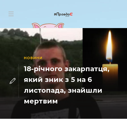
НОВИНИ
18-річного закарпатця,
який зник з 5 на 6
листопада, знайшли
мертвим