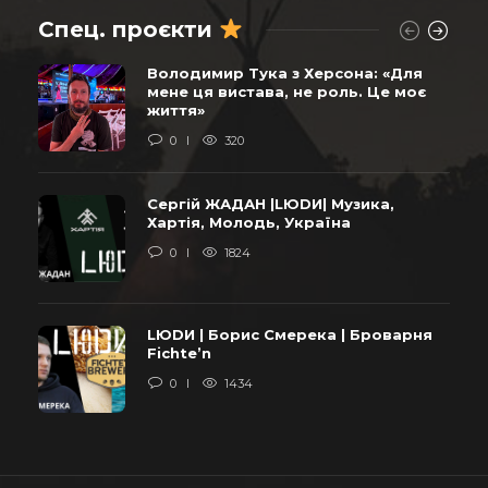
Спец. проєкти
Володимир Тука з Херсона: «Для
мене ця вистава, не роль. Це моє
життя»
0
320
Сергій ЖАДАН |LЮDИ| Музика,
Хартія, Молодь, Україна
0
1824
LЮDИ | Борис Смерека | Броварня
Fichte’n
0
1434