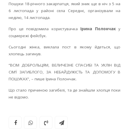
Пошуки 18-річного закарпатця, який зник ще в ніч з 5 на
6 листопада у районі села Середнє, організували на
неділю, 14 листопада.
Про це повідомила користувачка
Ірина Полончак
у
соцмережі фейсбук.
Сьогодні жінка, виклала пост в якому йдеться, що
хлопець загинув.
“ВСІМ ДОБРОЛЬЦЯМ, ВЕЛИЧЕЗНЕ СПАСИБІ ТА УКЛІН ВІД
СІМ’Ї ЗАГИБЛОГО, ЗА НЕБАЙДУЖІСТЬ ТА ДОПОМОГУ В
ПОШУКАХ”, – пише Ірина Полончак.
Що стало причиною загибелі, та де знайшли хлопця поки
не відомо.