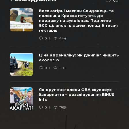
Високогірні масиви Свидовець та
полонина Красна готують до
продажу на аукціонах. Поділено
800 ділянок площею понад 8 тисяч
гектарів
0
444
Ціна адреналіну: Як джипінг нищить
екологію
0
1166
Як друг ексголови ОВА скуповує
Закарпаття – розслідування BIHUS
Info
0
1768