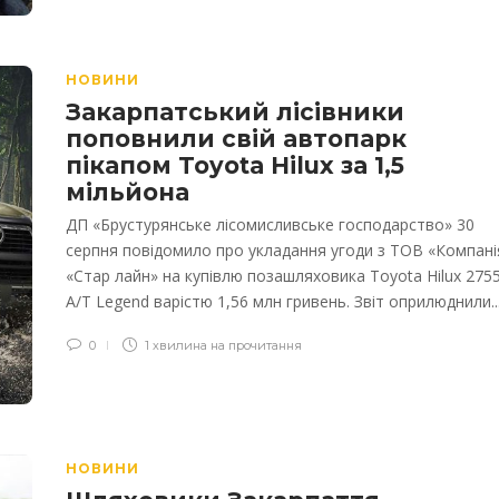
НОВИНИ
Закарпатський лісівники
поповнили свій автопарк
пікапом Toyota Hilux за 1,5
мільйона
ДП «Брустурянське лісомисливське господарство» 30
серпня повідомило про укладання угоди з ТОВ «Компані
«Стар лайн» на купівлю позашляховика Toyota Hilux 2755
A/T Legend варістю 1,56 млн гривень. Звіт оприлюднили..
0
1 хвилина на прочитання
НОВИНИ