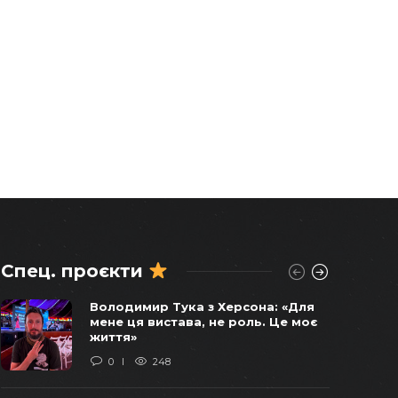
Спец. проєкти
Віктор Балога погоджував
Володимир Тука з Херсона: «Для
продаж останніх українських
мене ця вистава, не роль. Це моє
бомбардувальників у 2011 році –
життя»
СХЕМИ
0
248
0
1740