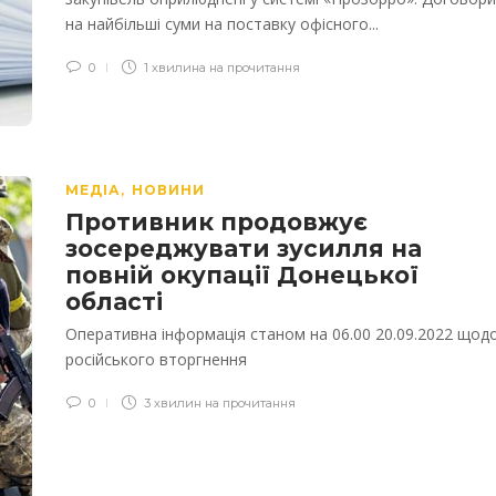
на найбільші суми на поставку офісного...
0
1 хвилина на прочитання
МЕДІА
НОВИНИ
,
Противник продовжує
зосереджувати зусилля на
повній окупації Донецької
області
Оперативна інформація станом на 06.00 20.09.2022 щод
російського вторгнення
0
3 хвилин на прочитання