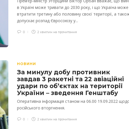
Прем’єр-міністр Угорщини Віктор Орбан вважає, що війн
в Україні може тривати до 2030 року, і що Україна може
втратити третину або половину своєї території, а тако
допускає розпад Євросоюзу у...
0
2 хвилин на прочитання
НОВИНИ
За минулу добу противник
завдав 3 ракетні та 22 авіаційні
удари по об’єктах на території
України – зведення Генштабу
Оперативна інформація станом на 06.00 19.09.2022 щод
російського вторгнення.
0
2 хвилин на прочитання