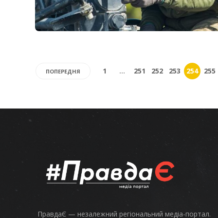
1
…
251
252
253
254
255
ПОПЕРЕДНЯ
ПравдаЄ — незалежний регіональний медіа-портал.