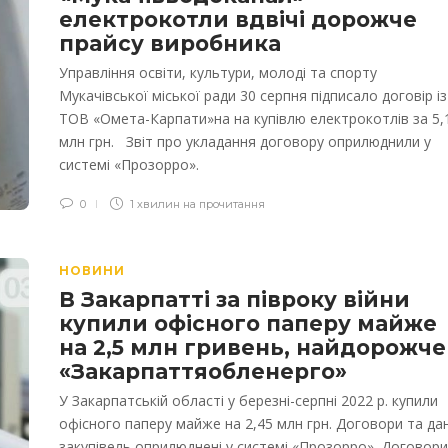
електрокотли вдвічі дорожче
прайсу виробника
Управління освіти, культури, молоді та спорту
Мукачівської міської ради 30 серпня підписало договір із
ТОВ «Омета-Карпати»на на купівлю електрокотлів за 5,
млн грн. Звіт про укладання договору оприлюднили у
системі «Прозорро».
0
1 хвилин на прочитання
НОВИНИ
В Закарпатті за півроку війни
купили офісного паперу майже
на 2,5 млн гривень, найдорожче
«Закарпаттяобленерго»
У Закарпатській області у березні-серпні 2022 р. купили
офісного паперу майже на 2,45 млн грн. Договори та дан
закупівель оприлюднені у системі «Прозорро». Договори