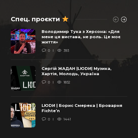
Спец. проєкти
Володимир Тука з Херсона: «Для
мене ця вистава, не роль. Це моє
життя»
0
393
Сергій ЖАДАН |LЮDИ| Музика,
Хартія, Молодь, Україна
0
1832
LЮDИ | Борис Смерека | Броварня
Fichte’n
0
1441