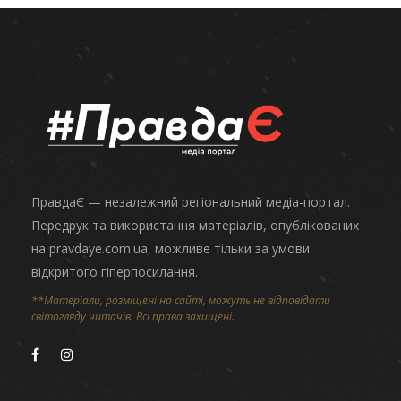
ПравдаЄ — незалежний регіональний медіа-портал.
Передрук та використання матеріалів, опублікованих
на pravdaye.com.ua, можливе тільки за умови
відкритого гіперпосилання.
**Матеріали, розміщені на сайті, можуть не відповідати
світогляду читачів. Всі права захищені.