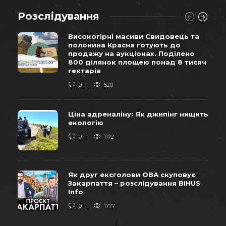
Розслідування
Високогірні масиви Свидовець та
полонина Красна готують до
продажу на аукціонах. Поділено
800 ділянок площею понад 8 тисяч
гектарів
0
520
Ціна адреналіну: Як джипінг нищить
екологію
0
1172
Як друг ексголови ОВА скуповує
Закарпаття – розслідування BIHUS
Info
0
1777