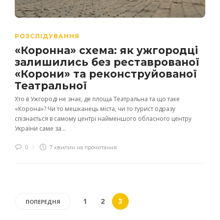
РОЗСЛІДУВАННЯ
«Коронна» схема: як ужгородці
залишились без реставрованої
«Корони» та реконструйованої
Театральної
Хто в Ужгороді не знає, де площа Театральна та що таке
«Корона»? Чи то мешканець міста, чи то турист одразу
спізнається в самому центрі найменшого обласного центру
України саме за...
0
7 хвилин на прочитання
1
2
3
ПОПЕРЕДНЯ